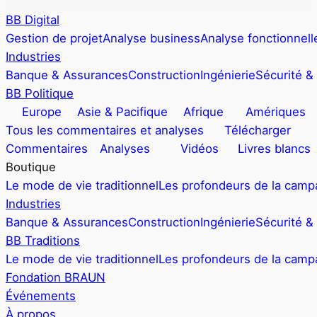
BB Digital
Gestion de projet
Analyse business
Analyse fonctionnell
Industries
Banque & Assurances
Construction
Ingénierie
Sécurité &
BB Politique
Europe
Asie & Pacifique
Afrique
Amériques
Tous les commentaires et analyses
Télécharger
Commentaires
Analyses
Vidéos
Livres blancs
Boutique
Le mode de vie traditionnel
Les profondeurs de la cam
Industries
Banque & Assurances
Construction
Ingénierie
Sécurité &
BB Traditions
Le mode de vie traditionnel
Les profondeurs de la cam
Fondation BRAUN
Événements
À propos