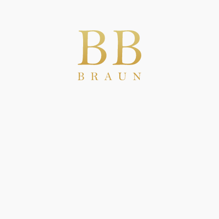
[15]
2021 - In de haven van
Odessa zijn militaire
schepen aangemeerd
op het knooppunt van
de tweede Standing
Naval Demining Group
2021 - NAVO
van de NAVO
oorlogsschepen in de
haven van Odessa,
Oekraïne