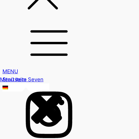
MENU
Menü Item Seven
Startseite
DE