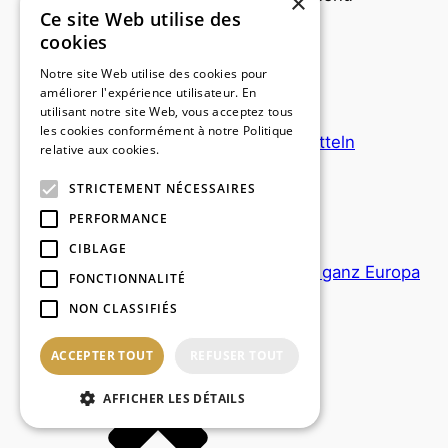
×
Ce site Web utilise des
Der traditionelle Lebensstil
cookies
Die Tiefen der Kampagne
Notre site Web utilise des cookies pour
Wälder
améliorer l'expérience utilisateur. En
utilisant notre site Web, vous acceptez tous
Botanik
les cookies conformément à notre Politique
Selbstversorgung mit Nahrungsmitteln
relative aux cookies.
En savoir plus
Biologische Ernährung
STRICTEMENT NÉCESSAIRES
Tiere
Traditionelle Küche
PERFORMANCE
Spirituelle Übungen
CIBLAGE
Entdeckungen und Kreuzungen in ganz Europa
FONCTIONNALITÉ
Die Sendungen
NON CLASSIFIÉS
ACCEPTER TOUT
REFUSER TOUT
AFFICHER LES DÉTAILS