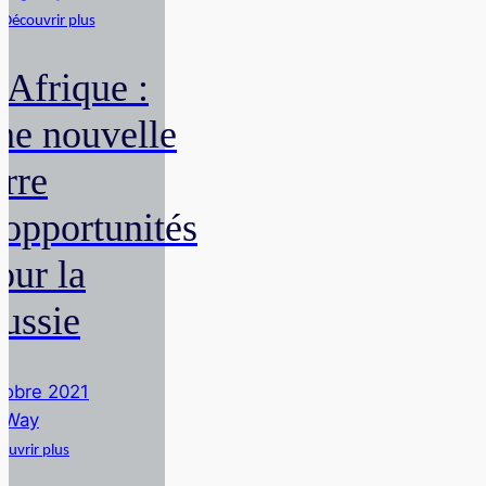
Découvrir plus
'Afrique :
ne nouvelle
erre
'opportunités
our la
ussie
tobre 2021
gWay
ouvrir plus