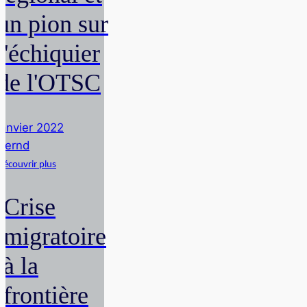
un pion sur
l'échiquier
de l'OTSC
janvier 2022
Bernd
Découvrir plus
Crise
migratoire
à la
frontière