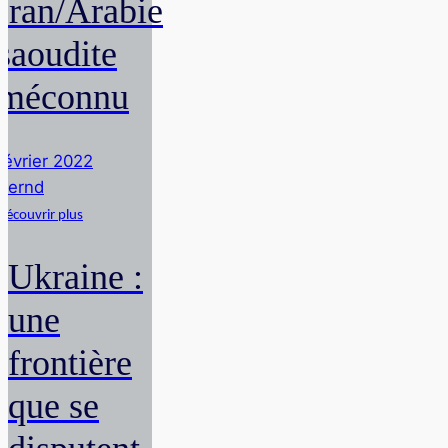
Iran/Arabie
saoudite
méconnu
février 2022
Bernd
Découvrir plus
Ukraine :
une
frontière
que se