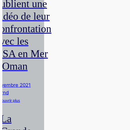
ublient une
idéo de leur
onfrontation
vec les
USA en Mer
d'Oman
ovembre 2021
ernd
couvrir plus
La