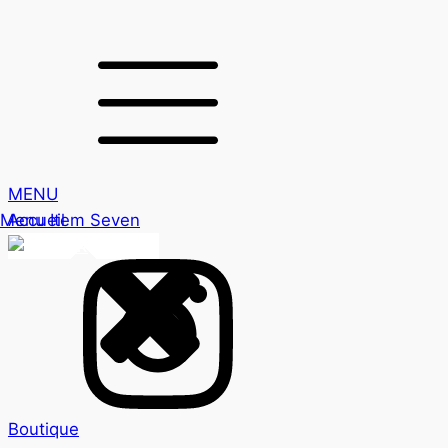
MENU
Menu Item Seven
Accueil
FR
Boutique