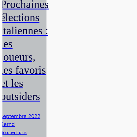
Prochaines
élections
italiennes :
les
joueurs,
les favoris
et les
outsiders
septembre 2022
Bernd
Découvrir plus