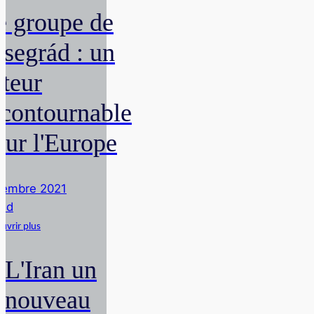
e groupe de
isegrád : un
cteur
ncontournable
our l'Europe
vembre 2021
rnd
uvrir plus
L'Iran un
nouveau