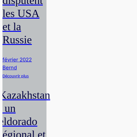
disputent
les USA
et la
Russie
février 2022
Bernd
Découvrir plus
Kazakhstan
: un
eldorado
régional et