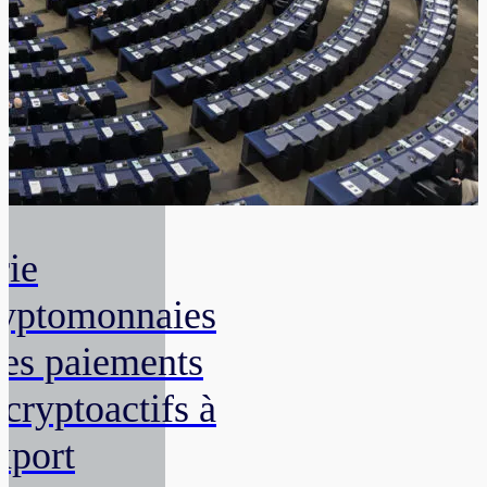
rie
yptomonnaies
Les paiements
 cryptoactifs à
export