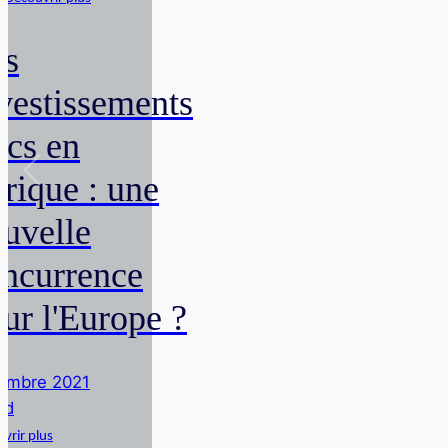
es
vestissements
rcs en
rique : une
uvelle
ncurrence
ur l'Europe ?
embre 2021
nd
vrir plus