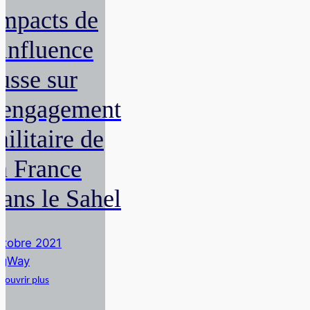
Impacts de
'influence
usse sur
l'engagement
ilitaire de
a France
ans le Sahel
ctobre 2021
igWay
couvrir plus