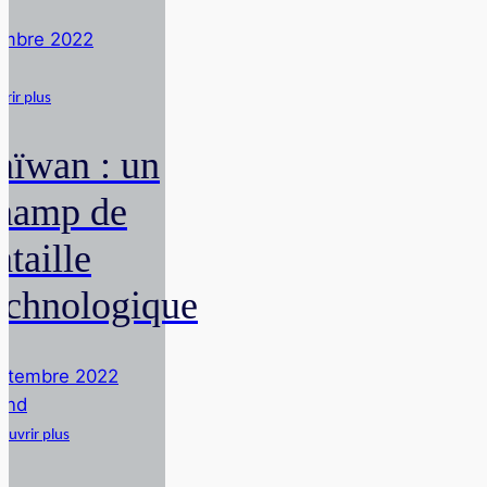
mbre 2022
d
rir plus
aïwan : un
hamp de
ataille
echnologique
ptembre 2022
rnd
ouvrir plus