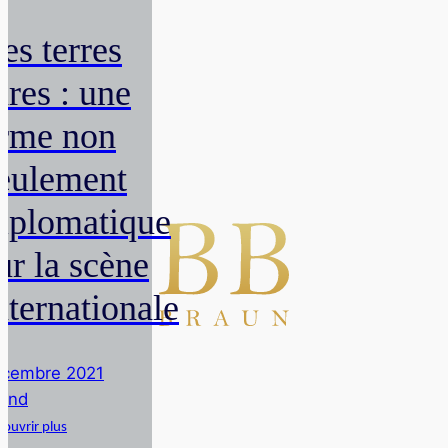
es terres
ares : une
rme non
eulement
iplomatique
ur la scène
nternationale
cembre 2021
rnd
ouvrir plus