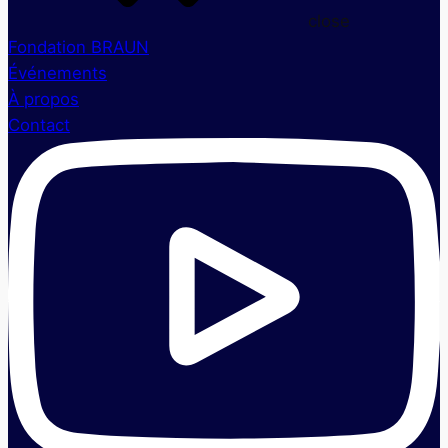
close
Fondation BRAUN
Événements
À propos
Contact