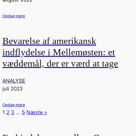
Opdag mere
Bevarelse af amerikansk
indflydelse i Mellemøsten: et
væddemål, der er værd at tage
ANALYSE
juli 2022
Opdag mere
1
2
3
...
5
Næste »