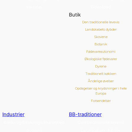
Værktøj
Download
Butik
Den traditionelle levevis
Landskabets dybder
Skovene
Botanik
Fødevareautonomi
Økologiske fødevarer
Dyrene
Traditionelt køkken
Åndelige øvelser
Opdagelser og krydsninger i hele
Europa
Forsendelser
Industrier
BB-traditioner
Bank- og forsikringsvirksomhed
Den traditionelle levevis
Byggeri
Landskabets dybder