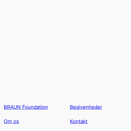
Ingeniørarbejde
Skovene
Sikkerhed og forsvar
Botanik
Offentlig administration
Fødevareautonomi
Forvaltning af storbyer og
Økologiske fødevarer
intelligente byer
Dyrene
Sundhedssystemer og -
Traditionelt køkken
tjenester
Åndelige øvelser
Sociale tjenester
Opdagelser og krydsninger i
Landbrug
hele Europa
Skovbrugsindustrien
Forsendelser
Biovidenskab
Mikrobiologi og bioteknologi
BRAUN Foundation
Begivenheder
Om os
Kontakt