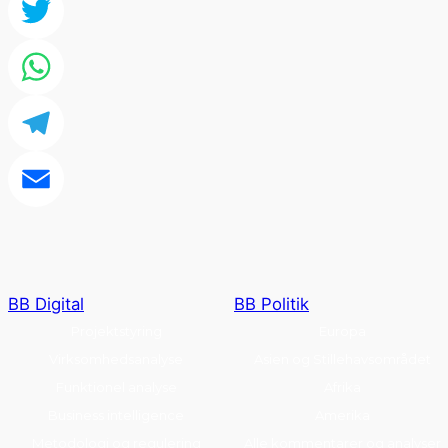
Facebook
Twitter
WhatsApp
Telegram
Email
BB Digital
BB Politik
Projektstyring
Europa
Virksomhedsanalyse
Asien og Stillehavsområdet
Funktionel analyse
Afrika
Business intelligence
Amerika
Metodologi og regulering
Alle kommentarer og analyser