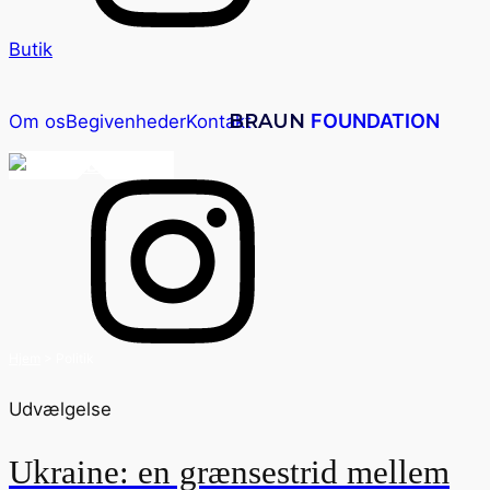
Butik
BRAUN
FOUNDATION
Om os
Begivenheder
Kontakt
DK
Hjem
>
Politik
Udvælgelse
Ukraine: en grænsestrid mellem