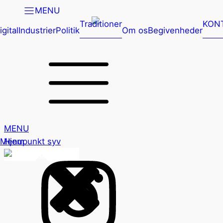
MENU
Traditioner
KON
igital
Industrier
Politik
Om os
Begivenheder
MENU
Menupunkt syv
Hjem
DK