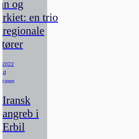
ran og
rkiet: en trio
f regionale
ktører
i 2022
rnd
ag mere
Iransk
angreb i
Erbil