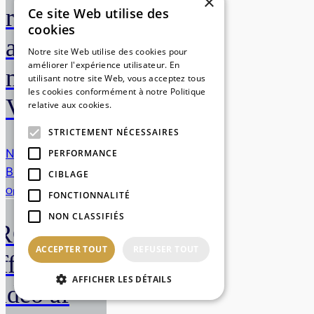
×
russiske
Ce site Web utilise des
cookies
alliance
Notre site Web utilise des cookies pour
améliorer l'expérience utilisateur. En
mod
utilisant notre site Web, vous acceptez tous
les cookies conformément à notre Politique
Vesten
relative aux cookies.
En savoir plus
STRICTEMENT NÉCESSAIRES
November 2021
PERFORMANCE
Bernd
CIBLAGE
Opdag mere
FONCTIONNALITÉ
NON CLASSIFIÉS
IRGC
ACCEPTER TOUT
REFUSER TOUT
ffentliggør
AFFICHER LES DÉTAILS
ideo af