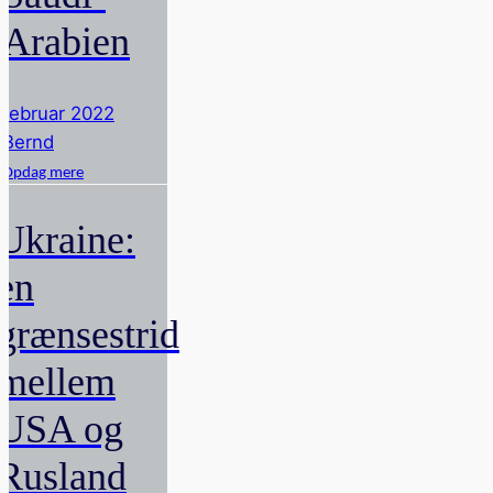
Arabien
februar 2022
Bernd
Opdag mere
Ukraine:
en
grænsestrid
mellem
USA og
Rusland