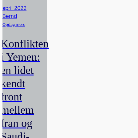
april 2022
Bernd
Opdag mere
Konflikten
i Yemen:
en lidet
kendt
front
mellem
Iran og
Saudi-