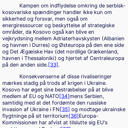
Kampen om indflydelse omkring de serbisk-
kosovariske spændinger handler ikke kun om
sikkerhed og forsvar, men også om
energiressourcer og beskyttelse af strategiske
områder, da Kosovo også kan blive en
vejkrydsning mellem Adriaterhavskysten (Albanien
og havnen i Durres) og Østeuropa på den ene side
og Det Ægæiske Hav (det nordlige Grækenland,
havnen i Thessaloniki) og hjertet af Centraleuropa
på den anden side.
[33]
.
Konsekvenserne af disse rivaliseringer
mærkes stadig på trods af krigen i Ukraine.
Kosovo har øget sine bestræbelser på at blive
medlem af EU og NATO
[34]
mens Serbien,
samtidig med at det fordømte den russiske
invasion af Ukraine i FN
[35]
og modtage ukrainske
flygtninge på sit territorium
[36]
Europa-
Kommissionen har afvist at tilslutte sig EU's