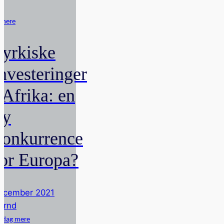
d
 mere
Tyrkiske
investeringer
 Afrika: en
ny
konkurrence
for Europa?
ecember 2021
ernd
pdag mere