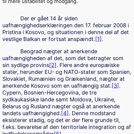
til mere ustabilitet og modgang.
Der er gået 14 år siden
uafhængighedserklæringen den 17. februar 2008 i
Pristina i Kosovo, og situationen i denne del af det
vestlige Balkan er fortsat anspændt.
[1]
.
Beograd nægter at anerkende
uafhængigheden af det, som det betragter som
sin sydlige provins
[2]
. Flere andre europæiske
stater, herunder EU- og NATO-stater som Spanien,
Slovakiet, Rumænien og Grækenland, nægter at
anerkende Kosovo som en uafhængig stat.
[3]
.
Cypern, Bosnien-Hercegovina, de tre
sydkaukasiske lande samt Moldova, Ukraine,
Belarus og Rusland nægter også at anerkende
landets uafhængighed.
[4]
. Denne modstand
eksisterer stadig, og det er der flere grunde til,
f.eks. bevarelse af den territoriale integration og af
indflydelsesområder
[5]
.