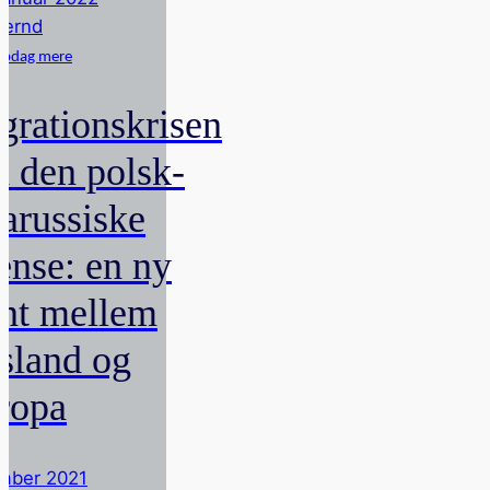
Bernd
pdag mere
grationskrisen
d den polsk-
larussiske
ænse: en ny
ont mellem
sland og
ropa
mber 2021