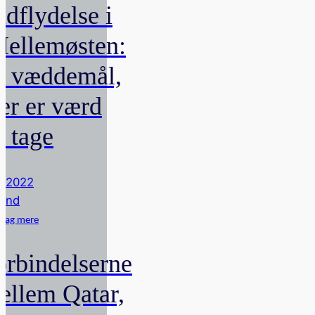
ndflydelse i
ellemøsten:
t væddemål,
er er værd
t tage
li 2022
rnd
dag mere
orbindelserne
ellem Qatar,