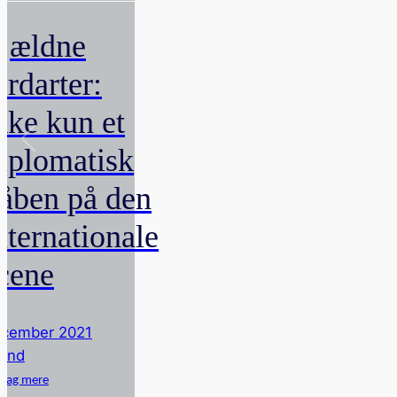
jældne
ordarter:
kke kun et
iplomatisk
åben på den
nternationale
cene
cember 2021
rnd
dag mere