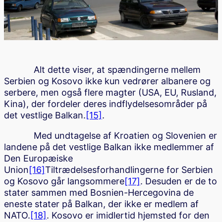
Alt dette viser, at spændingerne mellem
Serbien og Kosovo ikke kun vedrører albanere og
serbere, men også flere magter (USA, EU, Rusland,
Kina), der fordeler deres indflydelsesområder på
det vestlige Balkan.
[15]
.
Med undtagelse af Kroatien og Slovenien er
landene på det vestlige Balkan ikke medlemmer af
Den Europæiske
Union
[16]
Tiltrædelsesforhandlingerne for Serbien
og Kosovo går langsommere
[17]
. Desuden er de to
stater sammen med Bosnien-Hercegovina de
eneste stater på Balkan, der ikke er medlem af
NATO.
[18]
. Kosovo er imidlertid hjemsted for den