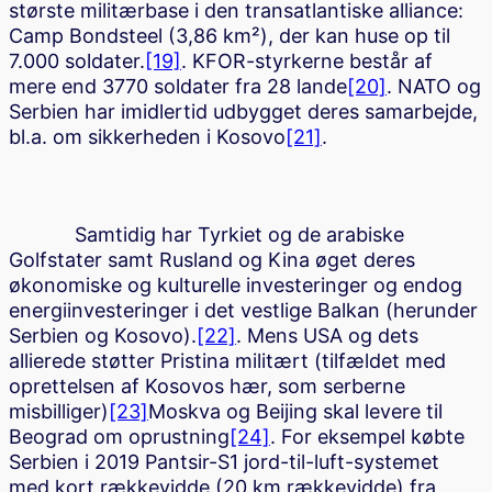
største militærbase i den transatlantiske alliance:
Camp Bondsteel (3,86 km²), der kan huse op til
7.000 soldater.
[19]
. KFOR-styrkerne består af
mere end 3770 soldater fra 28 lande
[20]
. NATO og
Serbien har imidlertid udbygget deres samarbejde,
bl.a. om sikkerheden i Kosovo
[21]
.
Samtidig har Tyrkiet og de arabiske
Golfstater samt Rusland og Kina øget deres
økonomiske og kulturelle investeringer og endog
energiinvesteringer i det vestlige Balkan (herunder
Serbien og Kosovo).
[22]
. Mens USA og dets
allierede støtter Pristina militært (tilfældet med
oprettelsen af Kosovos hær, som serberne
misbilliger)
[23]
Moskva og Beijing skal levere til
Beograd om oprustning
[24]
. For eksempel købte
Serbien i 2019 Pantsir-S1 jord-til-luft-systemet
med kort rækkevidde (20 km rækkevidde) fra