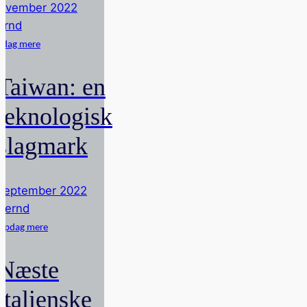
ovember 2022
ernd
dag mere
Taiwan: en
teknologisk
slagmark
september 2022
Bernd
Opdag mere
Næste
italienske