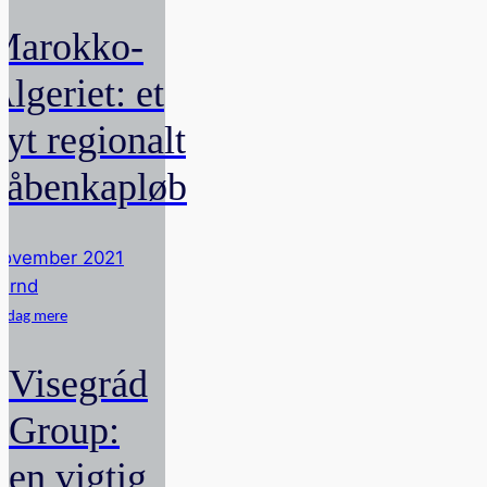
Marokko-
Algeriet: et
nyt regionalt
våbenkapløb
ovember 2021
ernd
pdag mere
Visegrád
Group:
en vigtig