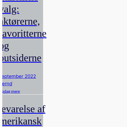
valg:
aktørerne,
favoritterne
og
outsiderne
september 2022
Bernd
Opdag mere
evarelse af
merikansk