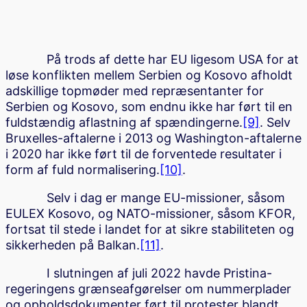
På trods af dette har EU ligesom USA for at
løse konflikten mellem Serbien og Kosovo afholdt
adskillige topmøder med repræsentanter for
Serbien og Kosovo, som endnu ikke har ført til en
fuldstændig aflastning af spændingerne.
[9]
. Selv
Bruxelles-aftalerne i 2013 og Washington-aftalerne
i 2020 har ikke ført til de forventede resultater i
form af fuld normalisering.
[10]
.
Selv i dag er mange EU-missioner, såsom
EULEX Kosovo, og NATO-missioner, såsom KFOR,
fortsat til stede i landet for at sikre stabiliteten og
sikkerheden på Balkan.
[11]
.
I slutningen af juli 2022 havde Pristina-
regeringens grænseafgørelser om nummerplader
og opholdsdokumenter ført til protester blandt