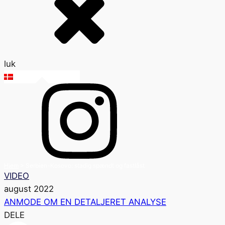
luk
DK
Hjem
>
Serbien-Kosovo: stadig spændt og fastlåst
VIDEO
august 2022
ANMODE OM EN DETALJERET ANALYSE
DELE