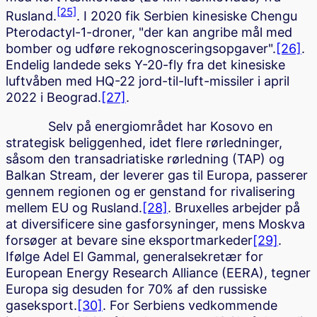
[25]
Rusland.
. I 2020 fik Serbien kinesiske Chengu
Pterodactyl-1-droner, "der kan angribe mål med
bomber og udføre rekognosceringsopgaver".
[26]
.
Endelig landede seks Y-20-fly fra det kinesiske
luftvåben med HQ-22 jord-til-luft-missiler i april
2022 i Beograd.
[27]
.
Selv på energiområdet har Kosovo en
strategisk beliggenhed, idet flere rørledninger,
såsom den transadriatiske rørledning (TAP) og
Balkan Stream, der leverer gas til Europa, passerer
gennem regionen og er genstand for rivalisering
mellem EU og Rusland.
[28]
. Bruxelles arbejder på
at diversificere sine gasforsyninger, mens Moskva
forsøger at bevare sine eksportmarkeder
[29]
.
Ifølge Adel El Gammal, generalsekretær for
European Energy Research Alliance (EERA), tegner
Europa sig desuden for 70% af den russiske
gaseksport.
[30]
. For Serbiens vedkommende