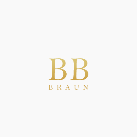
Descubra más
Próximas elecciones italianas:
los protagonistas, los favoritos
y los outsiders
comentario
Septiembre de 2022
Bernd
Descubra más
Serbia-Kosovo: todavía tenso
y en punto muerto
video